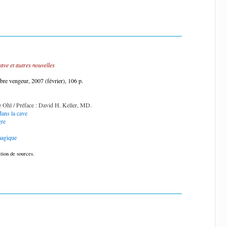
ave et autres nouvelles
bre vengeur, 2007 (février), 106 p.
e Ohl / Préface : David H. Keller, MD.
ans la cave
gre
magique
tion de sources.