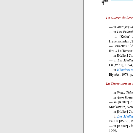
La Guerre du lierr
— in
Amazing St
— in
Les Primai
— in [Keller]
Hypermondes ; 2”
— Bruxelles : Éd
titre « La Terreur
— in [Keller]
Ta
— in
Les Meille
Lu [#551], 1974, 
— in
Histoires 
Élysées, 1978, p.
La Chose dans la c
— in
Weird Tale
— in
Avon Fanta
— in [Keller]
L
Moskowitz, Newa
— in [Keller]
Ta
— in
Les Meille
J'ai Lu [#579], 1
— in [Keller]
Th
1969.