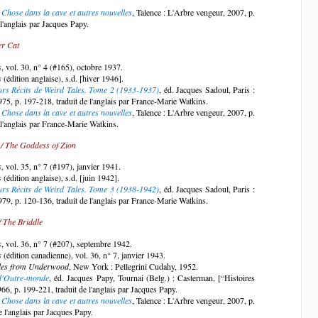
 Chose dans la cave et autres nouvelles
, Talence : L'Arbre vengeur, 2007, p.
 l'anglais par Jacques Papy.
er Cat
s
, vol. 30, n° 4 (#165), octobre 1937.
s
(édition anglaise), s.d. [hiver 1946].
urs Récits de Weird Tales. Tome 2 (1933-1937)
, éd. Jacques Sadoul, Paris :
975, p. 197-218, traduit de l'anglais par France-Marie Watkins.
 Chose dans la cave et autres nouvelles
, Talence : L'Arbre vengeur, 2007, p.
 l'anglais par France-Marie Watkins.
 / The Goddess of Zion
s
, vol. 35, n° 7 (#197), janvier 1941.
s
(édition anglaise), s.d. [juin 1942].
urs Récits de Weird Tales. Tome 3 (1938-1942)
, éd. Jacques Sadoul, Paris :
979, p. 120-136, traduit de l'anglais par France-Marie Watkins.
 The Briddle
s
, vol. 36, n° 7 (#207), septembre 1942.
s
(édition canadienne), vol. 36, n° 7, janvier 1943.
les from Underwood
, New York : Pellegrini Cudahy, 1952.
 d'Outre-monde
, éd. Jacques Papy, Tournai (Belg.) : Casterman, [“Histoires
966, p. 199-221, traduit de l'anglais par Jacques Papy.
 Chose dans la cave et autres nouvelles
, Talence : L'Arbre vengeur, 2007, p.
e l'anglais par Jacques Papy.