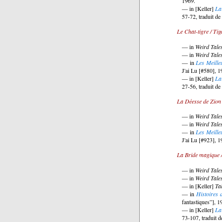
1969.
— in [Keller]
La
57-72, traduit de
Le Chat-tigre / Tig
— in
Weird Tale
— in
Weird Tale
— in
Les Meille
J'ai Lu [#580], 1
— in [Keller]
La
27-56, traduit de
La Déesse de Zion
— in
Weird Tale
— in
Weird Tale
— in
Les Meille
J'ai Lu [#923], 1
La Bride magique /
— in
Weird Tale
— in
Weird Tale
— in [Keller]
Ta
— in
Histoires
fantastiques”], 1
— in [Keller]
La
73-107, traduit d