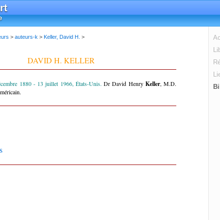
rt
e
eurs
>
auteurs-k
>
Keller, David H.
>
Ac
Li
DAVID H. KELLER
Ré
Li
écembre 1880 - 13 juillet 1966, États-Unis.
Dr David Henry
Keller
, M.D.
Bi
méricain.
s