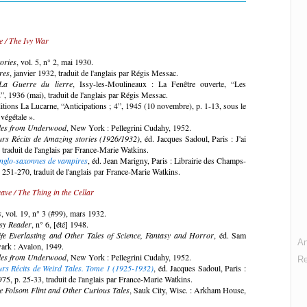
e / The Ivy War
ories
, vol. 5, n° 2, mai 1930.
res
, janvier 1932, traduit de l'anglais par Régis Messac.
La Guerre du lierre
, Issy-les-Moulineaux : La Fenêtre ouverte, “Les
, 1936 (mai), traduit de l'anglais par Régis Messac.
itions La Lucarne, “Anticipations ; 4”, 1945 (10 novembre), p. 1-13, sous le
 végétale ».
les from Underwood
, New York : Pellegrini Cudahy, 1952.
urs Récits de Amazing stories (1926/1932)
, éd. Jacques Sadoul, Paris : J'ai
traduit de l'anglais par France-Marie Watkins.
anglo-saxonnes de vampires
, éd. Jean Marigny, Paris : Librairie des Champs-
 251-270, traduit de l'anglais par France-Marie Watkins.
ave / The Thing in the Cellar
s
, vol. 19, n° 3 (#99), mars 1932.
sy Reader
, n° 6, [été] 1948.
ife Everlasting and Other Tales of Science, Fantasy and Horror
, éd. Sam
An
rk : Avalon, 1949.
les from Underwood
, New York : Pellegrini Cudahy, 1952.
R
urs Récits de Weird Tales. Tome 1 (1925-1932)
, éd. Jacques Sadoul, Paris :
975, p. 25-33, traduit de l'anglais par France-Marie Watkins.
e Folsom Flint and Other Curious Tales
, Sauk City, Wisc. : Arkham House,