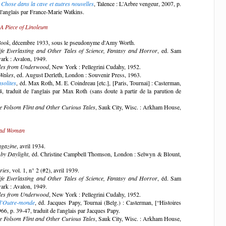
 Chose dans la cave et autres nouvelles
, Talence : L'Arbre vengeur, 2007, p.
 l'anglais par France-Marie Watkins.
A Piece of Linoleum
Book
, décembre 1933, sous le pseudonyme d'Amy Worth.
ife Everlasting and Other Tales of Science, Fantasy and Horror
, ed. Sam
rk : Avalon, 1949.
les from Underwood
, New York : Pellegrini Cudahy, 1952.
Wakes
, ed. August Derleth, London : Souvenir Press, 1963.
nsolites
, éd. Max Roth, M. E. Coindreau [etc.], [Paris, Tournai] : Casterman,
, traduit de l'anglais par Max Roth (sans doute à partir de la parution de
e Folsom Flint and Other Curious Tales
, Sauk City, Wisc. : Arkham House,
ead Woman
agazine
, avril 1934.
by Daylight
, éd. Christine Campbell Thomson, London : Selwyn & Blount,
ries
, vol. 1, n° 2 (#2), avril 1939.
ife Everlasting and Other Tales of Science, Fantasy and Horror
, éd. Sam
rk : Avalon, 1949.
les from Underwood
, New York : Pellegrini Cudahy, 1952.
 d'Outre-monde
, éd. Jacques Papy, Tournai (Belg.) : Casterman, [“Histoires
966, p. 39-47, traduit de l'anglais par Jacques Papy.
e Folsom Flint and Other Curious Tales
, Sauk City, Wisc. : Arkham House,