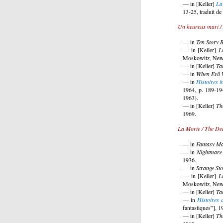
— in [Keller]
La
13-25, traduit de
Un heureux mari / 
— in
Ten Story 
— in [Keller]
L
Moskowitz, Newa
— in [Keller]
Ta
— in
When Evil 
— in
Histoires i
1964, p. 189-194
1963).
— in [Keller]
Th
1969.
La Morte / The D
— in
Fantasy M
— in
Nightmare 
1936.
— in
Strange Sto
— in [Keller]
L
Moskowitz, Newa
— in [Keller]
Ta
— in
Histoires
fantastiques”], 1
— in [Keller]
Th