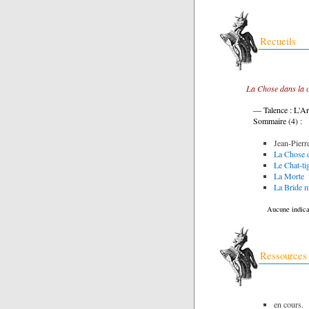
Recueils
La Chose dans la c
— Talence : L'Ar
Sommaire (4) :
Jean-Pierr
La Chose d
Le Chat-ti
La Morte
La Bride 
Aucune indica
Ressources
en cours.