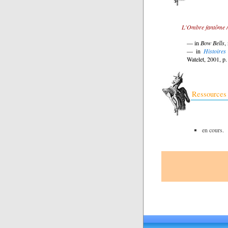
L'Ombre fantôme /
— in
Bow Bells
,
— in
Histoires
Watelet, 2001, p
Ressources
en cours.