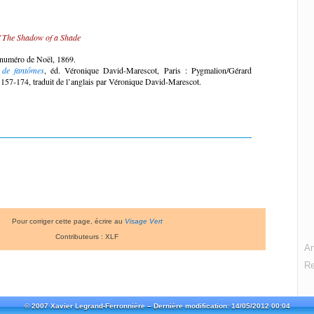
 The Shadow of a Shade
 numéro de Noël, 1869.
 de fantômes
, éd. Véronique David-Marescot, Paris : Pygmalion/Gérard
. 157-174, traduit de l’anglais par Véronique David-Marescot.
Pour corriger cette page, écrire au
Visage Vert
Contributeurs : XLF
An
R
© 2007 Xavier Legrand-Ferronnière –
Dernière modification: 14/05/2012 00:04