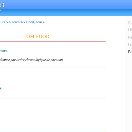
rt
e
eurs
>
auteurs-h
>
Hood, Tom
>
Ac
Li
TOM HOOD
Ré
Li
terre.
Bi
rdonnée par ordre chronologique de parution.
s