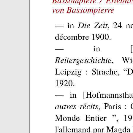
von Bassompierre
— in
Die Zeit
, 24 n
décembre 1900.
— in [Hofma
Reitergeschichte
, Wi
Leipzig : Strache, “
1920.
— in [Hofmannsth
autres récits
, Paris :
Monde Entier ”, 197
l'allemand par Magda