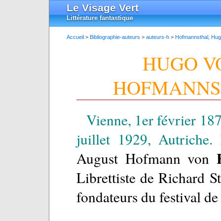
Le Visage Vert
Littérature fantastique
Accueil
>
Bibliographie-auteurs
>
auteurs-h
>
Hofmannsthal, Hug
HUGO V
HOFMANNS
Vienne, 1er février 18
juillet 1929, Autriche.
H
August Hofmann von
Librettiste de Richard S
fondateurs du festival de