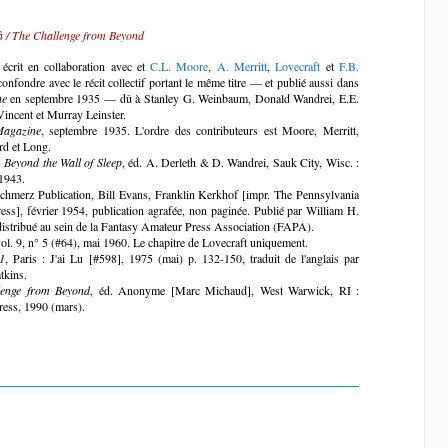
là / The Challenge from Beyond
écrit en collaboration avec et
C.L. Moore
,
A. Merritt
,
Lovecraft
et
F.B.
onfondre avec le récit collectif portant le même titre — et publié aussi dans
ne
en septembre 1935 — dû à Stanley G. Weinbaum, Donald Wandrei, E.E.
incent et Murray Leinster.
Magazine
, septembre 1935. L'ordre des contributeurs est Moore, Merritt,
rd et Long.
]
Beyond the Wall of Sleep
, éd. A. Derleth & D. Wandrei, Sauk City, Wisc. :
1943.
chmerz Publication, Bill Evans, Franklin Kerkhof [impr. The Pennsylvania
ss], février 1954, publication agrafée, non paginée. Publié par William H.
distribué au sein de la Fantasy Amateur Press Association (FAPA).
vol. 9, n° 5 (#64), mai 1960. Le chapitre de Lovecraft uniquement.
1
, Paris : J'ai Lu [#598], 1975 (mai) p. 132-150, traduit de l'anglais par
tkins.
lenge from Beyond
, éd. Anonyme [Marc Michaud], West Warwick, RI :
ess, 1990 (mars).