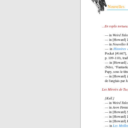
Nouvelles
...En replis tortue
— in
Weird Tale
— in [Howard]
— in
Nouvelles 
— in
Histoires
Pocket [#1467], 
p. 109-110), trad
— in [Howard]
(Néo), “Fantasti
Papy, sous le titr
— in [Howard]
de l'anglais par J
Les Miroirs de Tu
[Kull.]
— in
Weird Tale
— in
Avon Fanta
— in [Howard]
— in [Howard]
— in [Howard]
— in
Les Meille