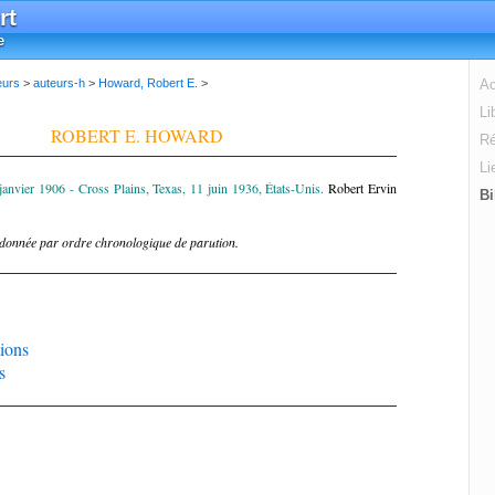
rt
e
eurs
>
auteurs-h
>
Howard, Robert E.
>
Ac
Li
ROBERT E. HOWARD
Ré
Li
 janvier 1906 - Cross Plains, Texas, 11 juin 1936, États-Unis.
Robert Ervin
Bi
rdonnée par ordre chronologique de parution.
ions
s