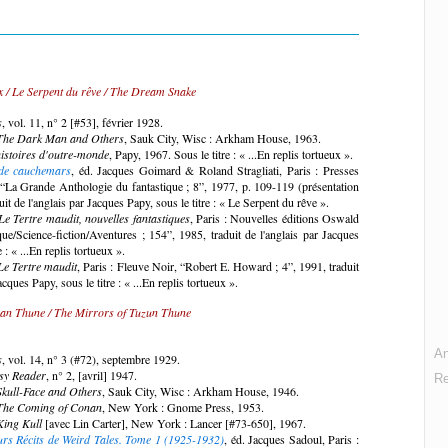
ux / Le Serpent du rêve / The Dream Snake
s
, vol. 11, n° 2 [#53], février 1928.
The Dark Man and Others
, Sauk City, Wisc : Arkham House, 1963.
histoires d'outre-monde
, Papy, 1967. Sous le titre : « ...En replis tortueux ».
 de cauchemars
, éd. Jacques Goimard & Roland Stragliati, Paris : Presses
“La Grande Anthologie du fantastique ; 8”, 1977, p. 109-119 (présentation
uit de l'anglais par Jacques Papy, sous le titre : « Le Serpent du rêve ».
Le Tertre maudit, nouvelles fantastiques
, Paris : Nouvelles éditions Oswald
que/Science-fiction/Aventures ; 154”, 1985, traduit de l'anglais par Jacques
e : « ...En replis tortueux ».
Le Tertre maudit
, Paris : Fleuve Noir, “Robert E. Howard ; 4”, 1991, traduit
acques Papy, sous le titre : « ...En replis tortueux ».
zan Thune / The Mirrors of Tuzun Thune
An
s
, vol. 14, n° 3 (#72), septembre 1929.
sy Reader
, n° 2, [avril] 1947.
R
Skull-Face and Others
, Sauk City, Wisc : Arkham House, 1946.
The Coming of Conan
, New York : Gnome Press, 1953.
King Kull
[avec Lin Carter], New York : Lancer [#73-650], 1967.
urs Récits de Weird Tales. Tome 1 (1925-1932)
, éd. Jacques Sadoul, Paris :