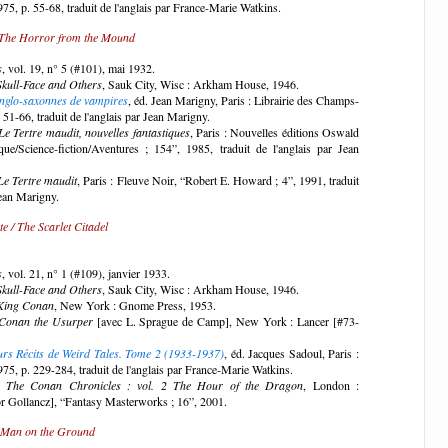
975, p. 55-68, traduit de l'anglais par France-Marie Watkins.
/ The Horror from the Mound
s
, vol. 19, n° 5 (#101), mai 1932.
Skull-Face and Others
, Sauk City, Wisc : Arkham House, 1946.
anglo-saxonnes de vampires
, éd. Jean Marigny, Paris : Librairie des Champs-
 51-66, traduit de l'anglais par Jean Marigny.
Le Tertre maudit, nouvelles fantastiques
, Paris : Nouvelles éditions Oswald
que/Science-fiction/Aventures ; 154”, 1985, traduit de l'anglais par Jean
Le Tertre maudit
, Paris : Fleuve Noir, “Robert E. Howard ; 4”, 1991, traduit
Jean Marigny.
te / The Scarlet Citadel
s
, vol. 21, n° 1 (#109), janvier 1933.
Skull-Face and Others
, Sauk City, Wisc : Arkham House, 1946.
King Conan
, New York : Gnome Press, 1953.
Conan the Usurper
[avec L. Sprague de Camp], New York : Lancer [#73-
urs Récits de Weird Tales. Tome 2 (1933-1937)
, éd. Jacques Sadoul, Paris :
975, p. 229-284, traduit de l'anglais par France-Marie Watkins.
]
The Conan Chronicles : vol. 2 The Hour of the Dragon
, London :
r Gollancz], “Fantasy Masterworks ; 16”, 2001.
 Man on the Ground