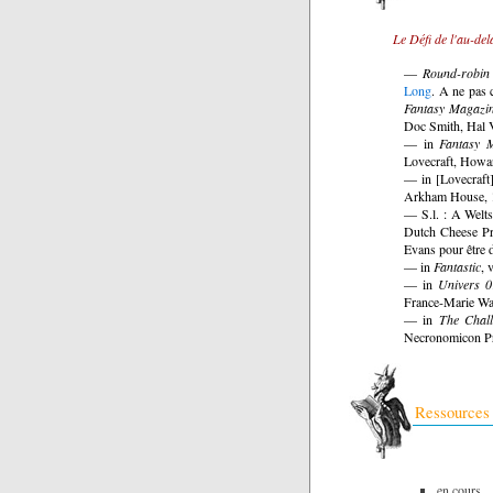
Le Défi de l'au-de
—
Round-robin
Long
. A ne pas c
Fantasy Magazi
Doc Smith, Hal V
— in
Fantasy 
Lovecraft, Howa
— in [Lovecraft
Arkham House, 
— S.l. : A Welts
Dutch Cheese Pre
Evans pour être 
— in
Fantastic
, 
— in
Univers 0
France-Marie Wa
— in
The Chal
Necronomicon Pr
Ressources
en cours.