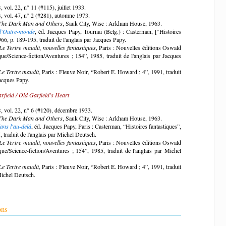
s
, vol. 22, n° 11 (#115), juillet 1933.
s
, vol. 47, n° 2 (#281), automne 1973.
The Dark Man and Others
, Sauk City, Wisc : Arkham House, 1963.
 d'Outre-monde
, éd. Jacques Papy, Tournai (Belg.) : Casterman, [“Histoires
966, p. 189-195, traduit de l'anglais par Jacques Papy.
Le Tertre maudit, nouvelles fantastiques
, Paris : Nouvelles éditions Oswald
que/Science-fiction/Aventures ; 154”, 1985, traduit de l'anglais par Jacques
Le Tertre maudit
, Paris : Fleuve Noir, “Robert E. Howard ; 4”, 1991, traduit
Jacques Papy.
field / Old Garfield's Heart
s
, vol. 22, n° 6 (#120), décembre 1933.
The Dark Man and Others
, Sauk City, Wisc : Arkham House, 1963.
ans l'au-delà
, éd. Jacques Papy, Paris : Casterman, “Histoires fantastiques”,
 traduit de l'anglais par Michel Deutsch.
Le Tertre maudit, nouvelles fantastiques
, Paris : Nouvelles éditions Oswald
que/Science-fiction/Aventures ; 154”, 1985, traduit de l'anglais par Michel
Le Tertre maudit
, Paris : Fleuve Noir, “Robert E. Howard ; 4”, 1991, traduit
Michel Deutsch.
ons