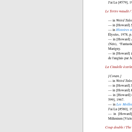
J'ai Lu [#579], 1
Le Tertre maudit 
— in
Weird Tale
— in [Howard]
— in
Histoires 
Élysées, 1978, p.
— in [Howard]
(Néo), “Fantasti
Marigny.
— in [Howard]
de l'anglais par 
La Citadelle écarla
[Conan.]
— in
Weird Tale
— in [Howard]
— in [Howard]
— in [Howard]
599], 1967.
— in
Les Meille
J'ai Lu [#580], 1
— in [Howard
Millenium [Victo
Coup double / The