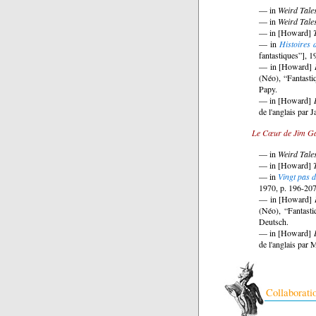
— in
Weird Tale
— in
Weird Tale
— in [Howard]
— in
Histoires
fantastiques”], 1
— in [Howard]
(Néo), “Fantasti
Papy.
— in [Howard]
de l'anglais par 
Le Cœur de Jim Gar
— in
Weird Tale
— in [Howard]
— in
Vingt pas d
1970, p. 196-207,
— in [Howard]
(Néo), “Fantasti
Deutsch.
— in [Howard]
de l'anglais par 
Collaborati