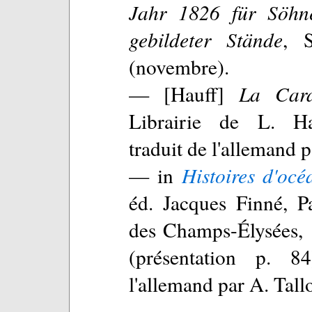
Jahr 1826 für Söhn
gebildeter Stände
, S
(novembre).
— [Hauff]
La Car
Librairie de L. Ha
traduit de l'allemand p
— in
Histoires d'océ
éd. Jacques Finné, Pa
des Champs-Élysées, 
(présentation p. 84
l'allemand par A. Tall