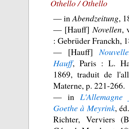
Othello / Othello
— in
Abendzeitung
, 1
— [Hauff]
Novellen
, 
: Gebrüder Franckh, 1
— [Hauff]
Nouvell
Hauff
, Paris : L. Ha
1869, traduit de l'a
Materne, p. 221-266.
— in
L'Allemagne 
Goethe à Meyrink
, é
Richter, Verviers (