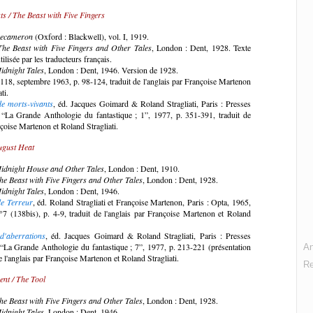
ts / The Beast with Five Fingers
ecameron
(Oxford : Blackwell), vol. I, 1919.
The Beast with Five Fingers and Other Tales
, London : Dent, 1928. Texte
utilisée par les traducteurs français.
idnight Tales
, London : Dent, 1946. Version de 1928.
 118, septembre 1963, p. 98-124, traduit de l'anglais par Françoise Martenon
ti.
de morts-vivants
, éd. Jacques Goimard & Roland Stragliati, Paris : Presses
“La Grande Anthologie du fantastique ; 1”, 1977, p. 351-391, traduit de
nçoise Martenon et Roland Stragliati.
ugust Heat
idnight House and Other Tales
, London : Dent, 1910.
he Beast with Five Fingers and Other Tales
, London : Dent, 1928.
idnight Tales
, London : Dent, 1946.
de Terreur
, éd. Roland Stragliati et Françoise Martenon, Paris : Opta, 1965,
°7 (138bis), p. 4-9, traduit de l'anglais par Françoise Martenon et Roland
 d'aberrations
, éd. Jacques Goimard & Roland Stragliati, Paris : Presses
“La Grande Anthologie du fantastique ; 7”, 1977, p. 213-221 (présentation
An
de l'anglais par Françoise Martenon et Roland Stragliati.
R
ent / The Tool
he Beast with Five Fingers and Other Tales
, London : Dent, 1928.
idnight Tales
, London : Dent, 1946.