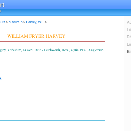
rt
e
eurs
>
auteurs-h
>
Harvey, W.F.
>
Ac
Li
WILLIAM FRYER HARVEY
Ré
Li
ley, Yorkshire, 14 avril 1885 - Letchworth, Hets., 4 juin 1937, Angleterre.
Bi
s