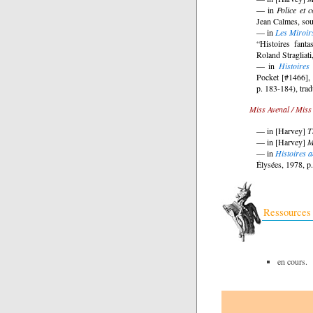
— in
Police et 
Jean Calmes, sous
— in
Les Miroir
“Histoires fanta
Roland Stragliati,
— in
Histoires
Pocket [#1466], 
p. 183-184), trad
Miss Avenal / Miss
— in [Harvey]
T
— in [Harvey]
M
— in
Histoires 
Élysées, 1978, p.
Ressources
en cours.