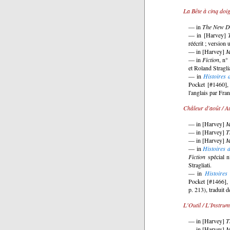
La Bête à cinq doig
— in
The New D
— in [Harvey]
réécrit ; version 
— in [Harvey]
M
— in
Fiction
, n°
et Roland Straglia
— in
Histoires 
Pocket [#1460], 
l'anglais par Fra
Châleur d'août / A
— in [Harvey]
M
— in [Harvey]
T
— in [Harvey]
M
— in
Histoires 
Fiction
spécial n
Stragliati.
— in
Histoires
Pocket [#1466], 
p. 213), traduit 
L'Outil / L'Instrum
— in [Harvey]
T
— in [Harvey]
M