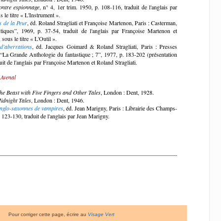
contre espionnage
, n° 4, 1er trim. 1950, p. 108-116, traduit de l'anglais par
 le titre « L'Instrument ».
s de la Peur
, éd. Roland Stragliati et Françoise Martenon, Paris : Casterman,
stiques”, 1969, p. 37-54, traduit de l'anglais par Françoise Martenon et
 sous le titre « L'Outil ».
 d'aberrations
, éd. Jacques Goimard & Roland Stragliati, Paris : Presses
“La Grande Anthologie du fantastique ; 7”, 1977, p. 183-202 (présentation
uit de l'anglais par Françoise Martenon et Roland Stragliati.
 Avenal
he Beast with Five Fingers and Other Tales
, London : Dent, 1928.
idnight Tales
, London : Dent, 1946.
anglo-saxonnes de vampires
, éd. Jean Marigny, Paris : Librairie des Champs-
 123-130, traduit de l'anglais par Jean Marigny.
Pour corriger cette page, écrire au
Visage Vert